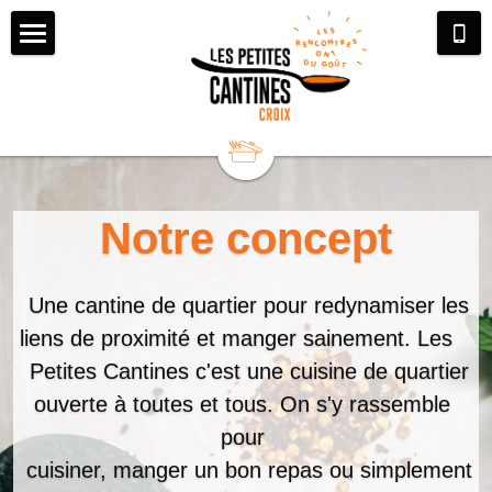
Menu / Réservation
Présentation
Participer à l'aventure
Notre aventure
Notre concept
Notre équipe
Offre entreprise/particulier
Bénévolat
L'histoire du réseau
Services civiques
Contact
Soudez votre équipe
  Une cantine de quartier pour redynamiser les 
Ils parlent de nous
Adhésion/don
Privatisation et location
liens de proximité et manger sainement. Les   
  Petites Cantines c'est une cuisine de quartier 
Nos partenaires
ouverte à toutes et tous. On s'y rassemble 
pour 
  cuisiner, manger un bon repas ou simplement 