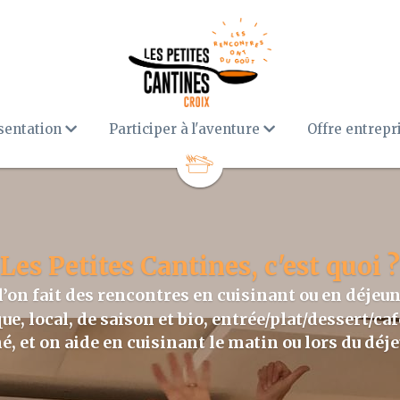
sentation
Participer à l'aventure
Offre entrepri
Les Petites Cantines, c'est quoi ?
ù l’on fait des rencontres en cuisinant ou en déjeu
, local, de saison et bio, entrée/plat/dessert/café 
, et on aide en cuisinant le matin ou lors du déj