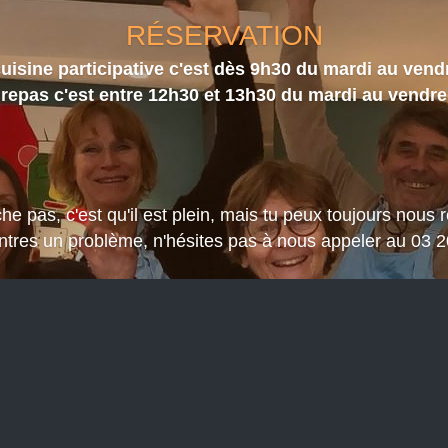
RÉSERVATION
uisine participative c'est dès 9h30 du mardi au vend
 repas c'est entre 12h30 et 13h30 du mardi au vendred
che pas, c'est qu'il est plein, mais tu peux toujours nous
ontres un problème, n'hésites pas à nous appeler au 03 2