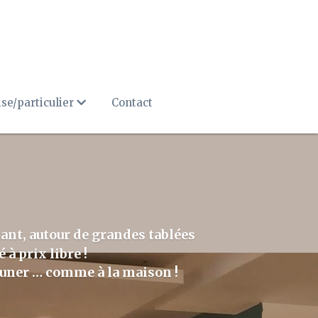
se/particulier
Contact
nant, autour de grandes tablées
à prix libre ! 
euner … comme à la maison ! 