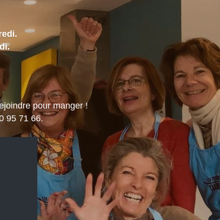
redi.
i. 
 rejoindre pour manger !
0 95 71 66.