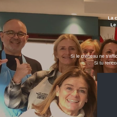
La c
Le
Si le créneau ne s'affi
Si tu renc