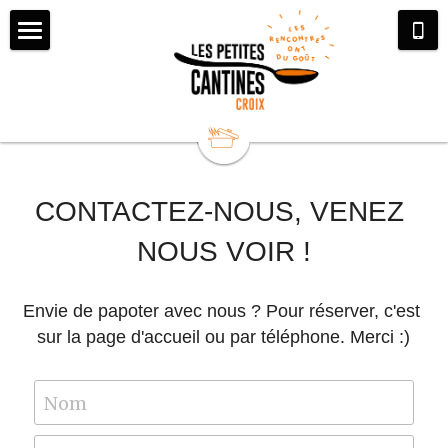
Menu / Réservation
Présentation
Participer à l'aventure
Notre aventure
CONTACTEZ-NOUS, VENEZ 
Notre équipe
Offre entreprise/particulier
Bénévolat
NOUS VOIR !
L'histoire du réseau
Services civiques
Contact
Soudez votre équipe
Ils parlent de nous
Adhésion/don
Privatisation et location
Envie de papoter avec nous ? Pour réserver, c'est 
sur la page d'accueil ou par téléphone. Merci :)
Nos partenaires
Nom